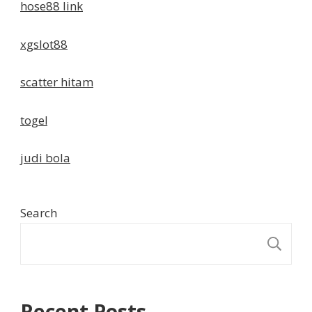
hose88 link
xgslot88
scatter hitam
togel
judi bola
Search
S
Recent Posts