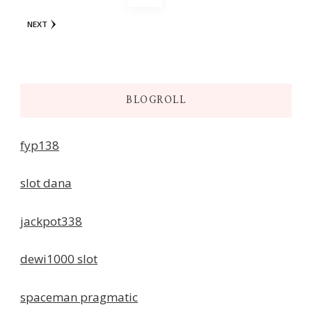
pagination
NEXT
BLOGROLL
fyp138
slot dana
jackpot338
dewi1000 slot
spaceman pragmatic