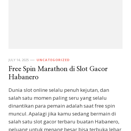
JULY 14, 2025
UNCATEGORIZED
Free Spin Marathon di Slot Gacor
Habanero
Dunia slot online selalu penuh kejutan, dan
salah satu momen paling seru yang selalu
dinantikan para pemain adalah saat free spin
muncul. Apalagi jika kamu sedang bermain di
salah satu slot gacor terbaru buatan Habanero,
peluang untuk menang besar bisa terbuka lebar