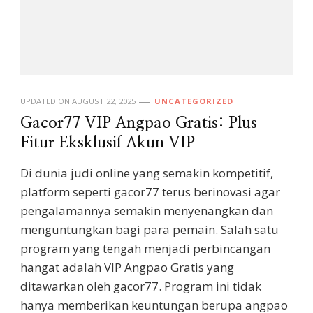
UPDATED ON
AUGUST 22, 2025
UNCATEGORIZED
Gacor77 VIP Angpao Gratis: Plus
Fitur Eksklusif Akun VIP
Di dunia judi online yang semakin kompetitif,
platform seperti gacor77 terus berinovasi agar
pengalamannya semakin menyenangkan dan
menguntungkan bagi para pemain. Salah satu
program yang tengah menjadi perbincangan
hangat adalah VIP Angpao Gratis yang
ditawarkan oleh gacor77. Program ini tidak
hanya memberikan keuntungan berupa angpao