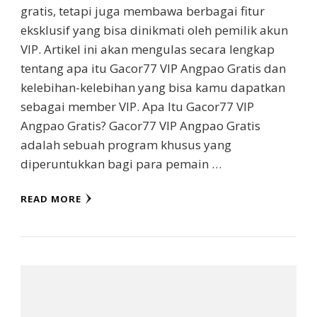
gratis, tetapi juga membawa berbagai fitur
eksklusif yang bisa dinikmati oleh pemilik akun
VIP. Artikel ini akan mengulas secara lengkap
tentang apa itu Gacor77 VIP Angpao Gratis dan
kelebihan-kelebihan yang bisa kamu dapatkan
sebagai member VIP. Apa Itu Gacor77 VIP
Angpao Gratis? Gacor77 VIP Angpao Gratis
adalah sebuah program khusus yang
diperuntukkan bagi para pemain …
READ MORE