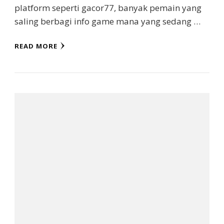
platform seperti gacor77, banyak pemain yang
saling berbagi info game mana yang sedang …
READ MORE