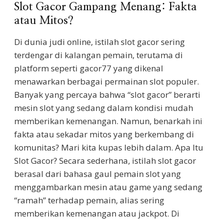
Slot Gacor Gampang Menang: Fakta
atau Mitos?
Di dunia judi online, istilah slot gacor sering
terdengar di kalangan pemain, terutama di
platform seperti gacor77 yang dikenal
menawarkan berbagai permainan slot populer.
Banyak yang percaya bahwa “slot gacor” berarti
mesin slot yang sedang dalam kondisi mudah
memberikan kemenangan. Namun, benarkah ini
fakta atau sekadar mitos yang berkembang di
komunitas? Mari kita kupas lebih dalam. Apa Itu
Slot Gacor? Secara sederhana, istilah slot gacor
berasal dari bahasa gaul pemain slot yang
menggambarkan mesin atau game yang sedang
“ramah” terhadap pemain, alias sering
memberikan kemenangan atau jackpot. Di