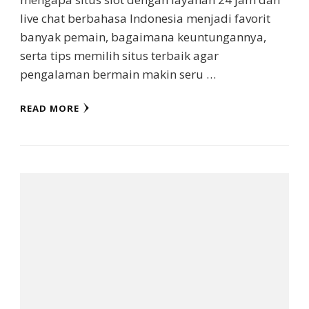
live chat berbahasa Indonesia menjadi favorit
banyak pemain, bagaimana keuntungannya,
serta tips memilih situs terbaik agar
pengalaman bermain makin seru …
READ MORE