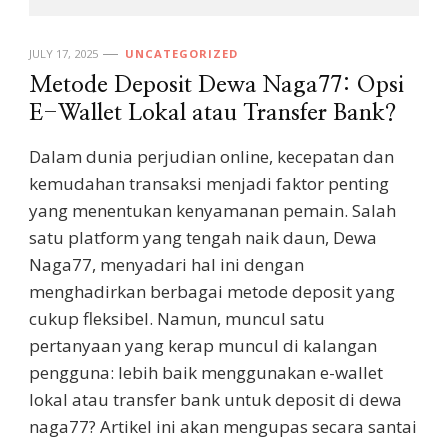
JULY 17, 2025
UNCATEGORIZED
Metode Deposit Dewa Naga77: Opsi
E-Wallet Lokal atau Transfer Bank?
Dalam dunia perjudian online, kecepatan dan
kemudahan transaksi menjadi faktor penting
yang menentukan kenyamanan pemain. Salah
satu platform yang tengah naik daun, Dewa
Naga77, menyadari hal ini dengan
menghadirkan berbagai metode deposit yang
cukup fleksibel. Namun, muncul satu
pertanyaan yang kerap muncul di kalangan
pengguna: lebih baik menggunakan e-wallet
lokal atau transfer bank untuk deposit di dewa
naga77? Artikel ini akan mengupas secara santai