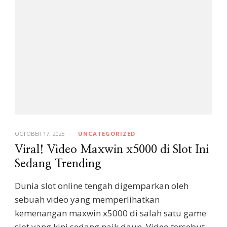
OCTOBER 17, 2025
UNCATEGORIZED
Viral! Video Maxwin x5000 di Slot Ini
Sedang Trending
Dunia slot online tengah digemparkan oleh
sebuah video yang memperlihatkan
kemenangan maxwin x5000 di salah satu game
slot yang kini sedang naik daun. Video tersebut