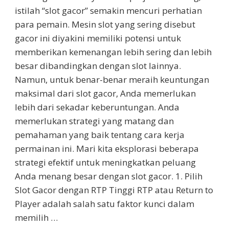
istilah “slot gacor” semakin mencuri perhatian
para pemain. Mesin slot yang sering disebut
gacor ini diyakini memiliki potensi untuk
memberikan kemenangan lebih sering dan lebih
besar dibandingkan dengan slot lainnya.
Namun, untuk benar-benar meraih keuntungan
maksimal dari slot gacor, Anda memerlukan
lebih dari sekadar keberuntungan. Anda
memerlukan strategi yang matang dan
pemahaman yang baik tentang cara kerja
permainan ini. Mari kita eksplorasi beberapa
strategi efektif untuk meningkatkan peluang
Anda menang besar dengan slot gacor. 1. Pilih
Slot Gacor dengan RTP Tinggi RTP atau Return to
Player adalah salah satu faktor kunci dalam
memilih …