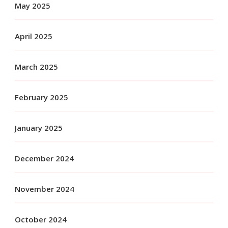
May 2025
April 2025
March 2025
February 2025
January 2025
December 2024
November 2024
October 2024