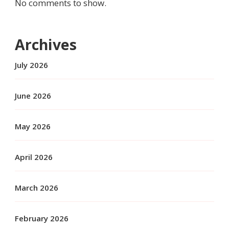
No comments to show.
Archives
July 2026
June 2026
May 2026
April 2026
March 2026
February 2026