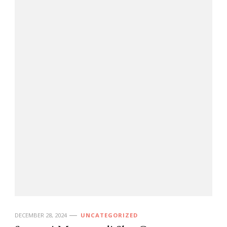
DECEMBER 28, 2024
UNCATEGORIZED