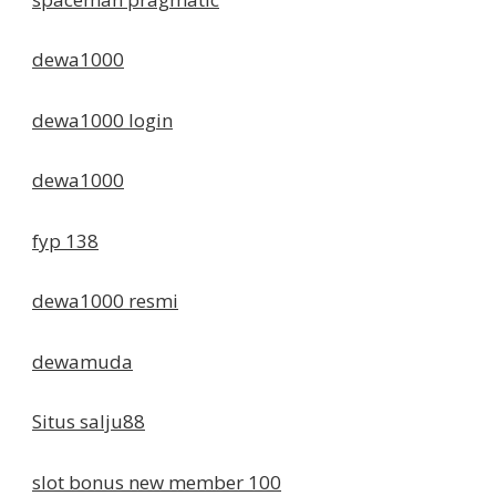
dewa1000
dewa1000 login
dewa1000
fyp 138
dewa1000 resmi
dewamuda
Situs salju88
slot bonus new member 100