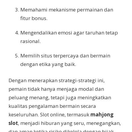
Memahami mekanisme permainan dan
fitur bonus.
Mengendalikan emosi agar taruhan tetap
rasional.
Memilih situs terpercaya dan bermain
dengan etika yang baik.
Dengan menerapkan strategi-strategi ini,
pemain tidak hanya menjaga modal dan
peluang menang, tetapi juga meningkatkan
kualitas pengalaman bermain secara
keseluruhan. Slot online, termasuk
mahjong
slot
, menjadi hiburan yang seru, menegangkan,
dan aman ketika risiko dikelola dengan bijak