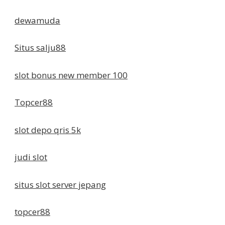
dewamuda
Situs salju88
slot bonus new member 100
Topcer88
slot depo qris 5k
judi slot
situs slot server jepang
topcer88