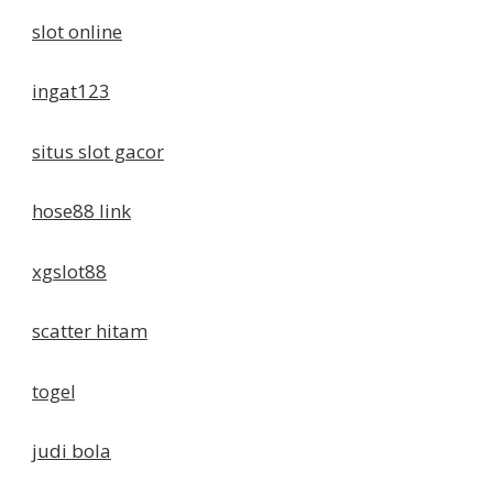
slot online
ingat123
situs slot gacor
hose88 link
xgslot88
scatter hitam
togel
judi bola