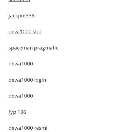
jackpot338
dewi1000 slot
spaceman pragmatic
dewa1000
dewa1000 login
dewa1000
fyp 138
dewa1000 resmi