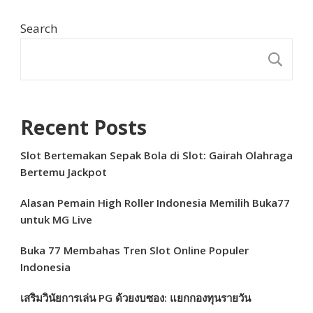
Search
S
Recent Posts
Slot Bertemakan Sepak Bola di Slot: Gairah Olahraga
Bertemu Jackpot
Alasan Pemain High Roller Indonesia Memilih Buka77
untuk MG Live
Buka 77 Membahas Tren Slot Online Populer
Indonesia
เสริมวินัยการเล่น PG ด้วยงบซอง: แยกกองทุนรายวัน