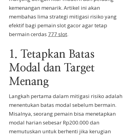
kemenangan menarik. Artikel ini akan
membahas lima strategi mitigasi risiko yang
efektif bagi pemain slot gacor agar tetap
bermain cerdas
777 slot
.
1. Tetapkan Batas
Modal dan Target
Menang
Langkah pertama dalam mitigasi risiko adalah
menentukan batas modal sebelum bermain.
Misalnya, seorang pemain bisa menetapkan
modal harian sebesar Rp200.000 dan
memutuskan untuk berhenti jika kerugian