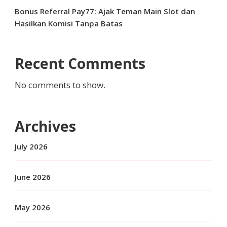
Bonus Referral Pay77: Ajak Teman Main Slot dan
Hasilkan Komisi Tanpa Batas
Recent Comments
No comments to show.
Archives
July 2026
June 2026
May 2026