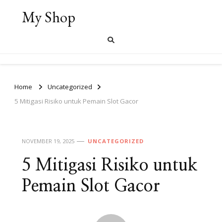
My Shop
Home
Uncategorized
5 Mitigasi Risiko untuk Pemain Slot Gacor
NOVEMBER 19, 2025
UNCATEGORIZED
5 Mitigasi Risiko untuk
Pemain Slot Gacor