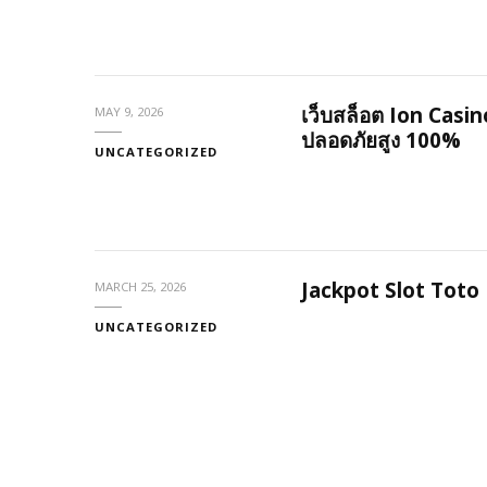
เว็บสล็อต Ion Cas
MAY 9, 2026
ปลอดภัยสูง 100%
UNCATEGORIZED
Jackpot Slot Toto
MARCH 25, 2026
UNCATEGORIZED