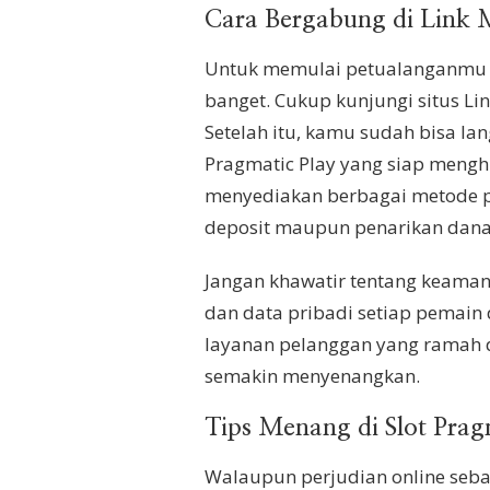
Cara Bergabung di Link 
Untuk memulai petualanganmu di
banget. Cukup kunjungi situs Li
Setelah itu, kamu sudah bisa la
Pragmatic Play yang siap mengh
menyediakan berbagai metode 
deposit maupun penarikan dana
Jangan khawatir tentang keama
dan data pribadi setiap pemain
layanan pelanggan yang ramah 
semakin menyenangkan.
Tips Menang di Slot Prag
Walaupun perjudian online seb