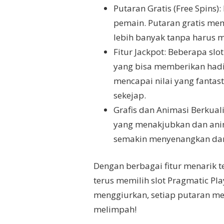
Putaran Gratis (Free Spins):
pemain. Putaran gratis m
lebih banyak tanpa harus 
Fitur Jackpot: Beberapa slo
yang bisa memberikan hadia
mencapai nilai yang fanta
sekejap.
Grafis dan Animasi Berkuali
yang menakjubkan dan ani
semakin menyenangkan da
Dengan berbagai fitur menarik t
terus memilih slot Pragmatic Pl
menggiurkan, setiap putaran m
melimpah!