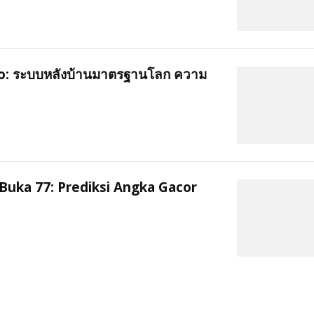
ino: ระบบหลังบ้านมาตรฐานโลก ความ
 Buka 77: Prediksi Angka Gacor