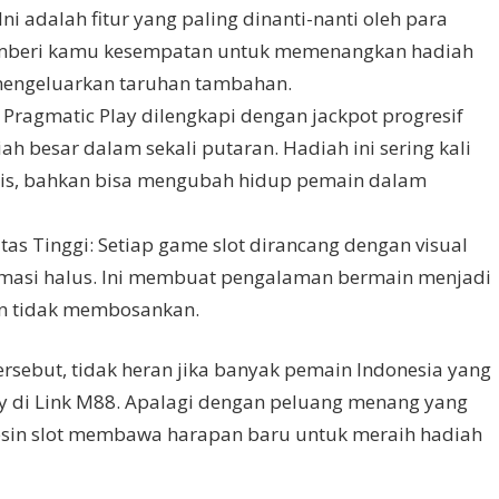
 Ini adalah fitur yang paling dinanti-nanti oleh para
emberi kamu kesempatan untuk memenangkan hadiah
mengeluarkan taruhan tambahan.
t Pragmatic Play dilengkapi dengan jackpot progresif
h besar dalam sekali putaran. Hadiah ini sering kali
stis, bahkan bisa mengubah hidup pemain dalam
tas Tinggi: Setiap game slot dirancang dengan visual
masi halus. Ini membuat pengalaman bermain menjadi
n tidak membosankan.
ersebut, tidak heran jika banyak pemain Indonesia yang
ay di Link M88. Apalagi dengan peluang menang yang
esin slot membawa harapan baru untuk meraih hadiah