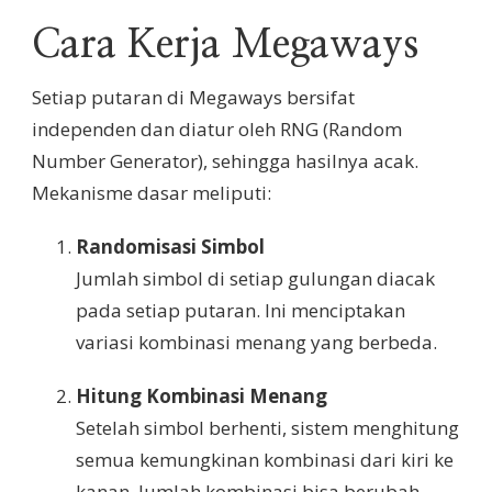
Cara Kerja Megaways
Setiap putaran di Megaways bersifat
independen dan diatur oleh RNG (Random
Number Generator), sehingga hasilnya acak.
Mekanisme dasar meliputi:
Randomisasi Simbol
Jumlah simbol di setiap gulungan diacak
pada setiap putaran. Ini menciptakan
variasi kombinasi menang yang berbeda.
Hitung Kombinasi Menang
Setelah simbol berhenti, sistem menghitung
semua kemungkinan kombinasi dari kiri ke
kanan. Jumlah kombinasi bisa berubah