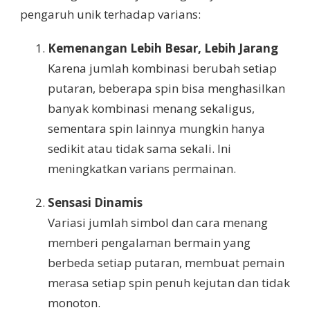
pengaruh unik terhadap varians:
Kemenangan Lebih Besar, Lebih Jarang
Karena jumlah kombinasi berubah setiap
putaran, beberapa spin bisa menghasilkan
banyak kombinasi menang sekaligus,
sementara spin lainnya mungkin hanya
sedikit atau tidak sama sekali. Ini
meningkatkan varians permainan.
Sensasi Dinamis
Variasi jumlah simbol dan cara menang
memberi pengalaman bermain yang
berbeda setiap putaran, membuat pemain
merasa setiap spin penuh kejutan dan tidak
monoton.