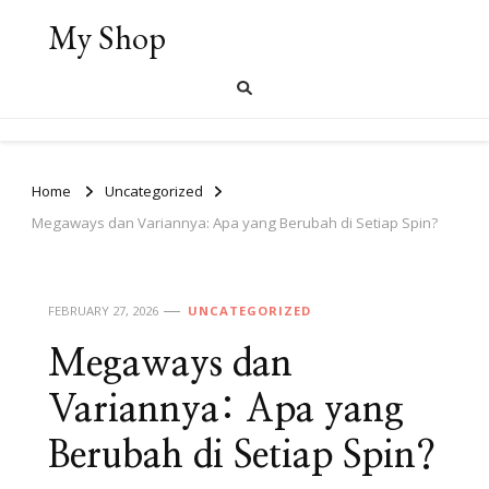
My Shop
Home
Uncategorized
Megaways dan Variannya: Apa yang Berubah di Setiap Spin?
FEBRUARY 27, 2026
UNCATEGORIZED
Megaways dan
Variannya: Apa yang
Berubah di Setiap Spin?