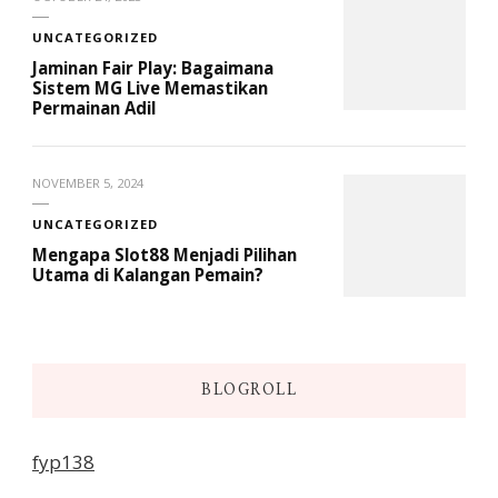
UNCATEGORIZED
Jaminan Fair Play: Bagaimana
Sistem MG Live Memastikan
Permainan Adil
NOVEMBER 5, 2024
UNCATEGORIZED
Mengapa Slot88 Menjadi Pilihan
Utama di Kalangan Pemain?
BLOGROLL
fyp138