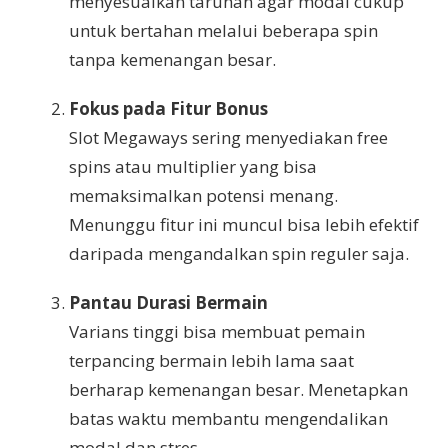
menyesuaikan taruhan agar modal cukup
untuk bertahan melalui beberapa spin
tanpa kemenangan besar.
Fokus pada Fitur Bonus
Slot Megaways sering menyediakan free
spins atau multiplier yang bisa
memaksimalkan potensi menang.
Menunggu fitur ini muncul bisa lebih efektif
daripada mengandalkan spin reguler saja.
Pantau Durasi Bermain
Varians tinggi bisa membuat pemain
terpancing bermain lebih lama saat
berharap kemenangan besar. Menetapkan
batas waktu membantu mengendalikan
modal dan stres.