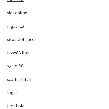
slot online
ingat123
situs slot gacor
hose88 link
xgslot88
scatter hitam
togel
judi bola