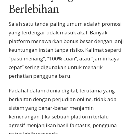
Berlebihan
Salah satu tanda paling umum adalah promosi
yang terdengar tidak masuk akal. Banyak
platform menawarkan bonus besar dengan janji
keuntungan instan tanpa risiko. Kalimat seperti
“pasti menang”, “100% cuan”, atau “jamin kaya
cepat” sering digunakan untuk menarik
perhatian pengguna baru.
Padahal dalam dunia digital, terutama yang
berkaitan dengan perjudian online, tidak ada
sistem yang benar-benar menjamin
kemenangan. Jika sebuah platform terlalu
agresif menjanjikan hasil fantastis, pengguna
patut lebih waspada.