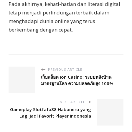
Pada akhirnya, kehati-hatian dan literasi digital
tetap menjadi perlindungan terbaik dalam
menghadapi dunia online yang terus
berkembang dengan cepat.
PREVIOUS ARTICLE
เว็บสล็อต Ion Casino: ระบบหลังบ้าน
มาตรฐานโลก ความปลอดภัยสูง 100%
NEXT ARTICLE
Gameplay Slotfafa88 Habanero yang
Lagi Jadi Favorit Player Indonesia