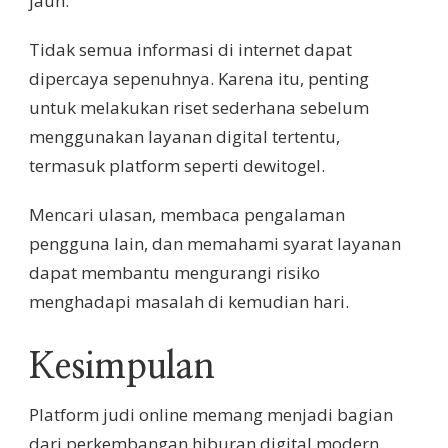
jauh.
Tidak semua informasi di internet dapat
dipercaya sepenuhnya. Karena itu, penting
untuk melakukan riset sederhana sebelum
menggunakan layanan digital tertentu,
termasuk platform seperti dewitogel.
Mencari ulasan, membaca pengalaman
pengguna lain, dan memahami syarat layanan
dapat membantu mengurangi risiko
menghadapi masalah di kemudian hari.
Kesimpulan
Platform judi online memang menjadi bagian
dari perkembangan hiburan digital modern.