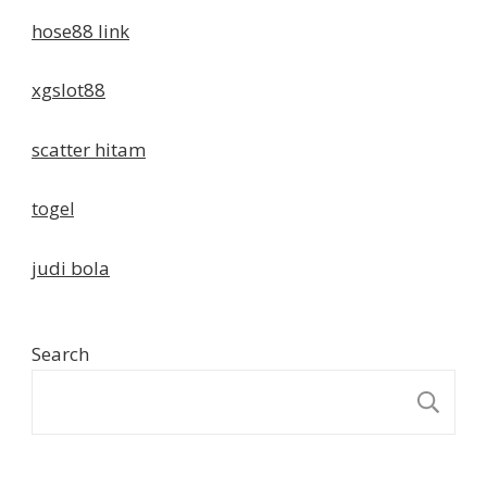
hose88 link
xgslot88
scatter hitam
togel
judi bola
Search
S