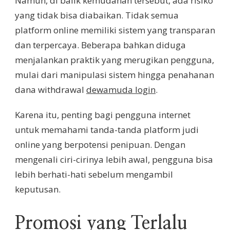
Namun, di balik kemudahan tersebut, ada risiko
yang tidak bisa diabaikan. Tidak semua
platform online memiliki sistem yang transparan
dan terpercaya. Beberapa bahkan diduga
menjalankan praktik yang merugikan pengguna,
mulai dari manipulasi sistem hingga penahanan
dana withdrawal
dewamuda login
.
Karena itu, penting bagi pengguna internet
untuk memahami tanda-tanda platform judi
online yang berpotensi penipuan. Dengan
mengenali ciri-cirinya lebih awal, pengguna bisa
lebih berhati-hati sebelum mengambil
keputusan.
Promosi yang Terlalu